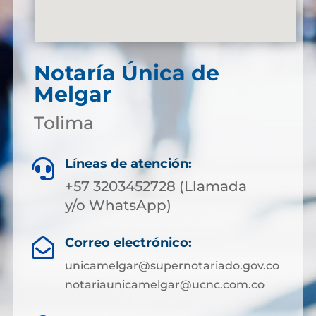
Notaría Única de
Melgar
Tolima
Líneas de atención:

+57 3203452728 (Llamada
y/o WhatsApp)
Correo electrónico:

unicamelgar@supernotariado.gov.co
notariaunicamelgar@ucnc.com.co