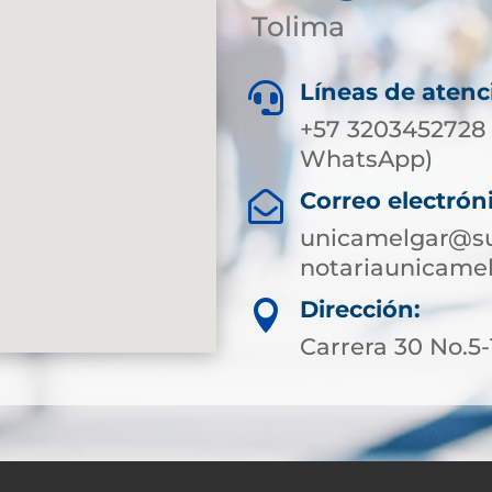
Tolima
Líneas de atenc

+57 3203452728 
WhatsApp)
Correo electrón

unicamelgar@su
notariaunicame
Dirección:

Carrera 30 No.5