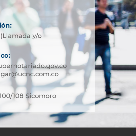
ión:
(Llamada y/o
ico:
pernotariado.gov.co
lgar@ucnc.com.co
-100/108 Sicomoro