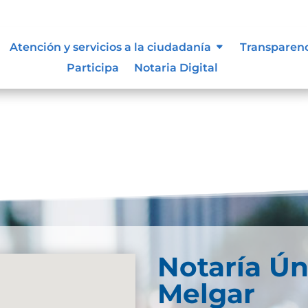
ue les aplique de interés.
Atención y servicios a la ciudadanía
Transparen
Participa
Notaria Digital
Notaría Ún
Melgar