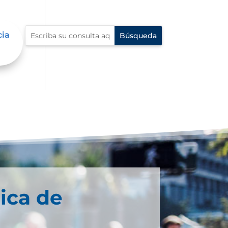
cia
ica de