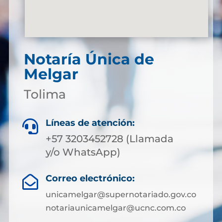
Notaría Única de
Melgar
Tolima
Líneas de atención:

+57 3203452728 (Llamada
y/o WhatsApp)
Correo electrónico:

unicamelgar@supernotariado.gov.co
notariaunicamelgar@ucnc.com.co